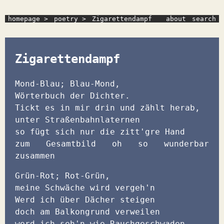
homepage >
poetry >
Zigarettendampf
about
search
Zigarettendampf
Mond-Blau; Blau-Mond,
Wörterbuch der Dichter.
Tickt es in mir drin und zählt herab,
unter Straßenbahnlaternen
so fügt sich nur die zitt'gre Hand
zum Gesamtbild oh so wunderbar
zusammen
Grün-Rot; Rot-Grün,
meine Schwäche wird vergeh'n
Werd ich über Dächer steigen
doch am Balkongrund verweilen
werd ich seh'n wie Rauchgeschwaden