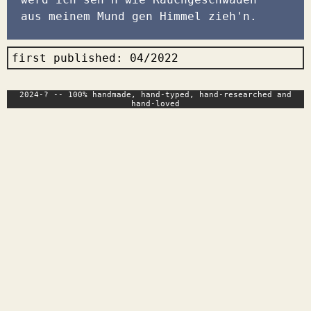
aus meinem Mund gen Himmel zieh'n.
first published: 04/2022
2024-? -- 100% handmade, hand-typed, hand-researched and
hand-loved