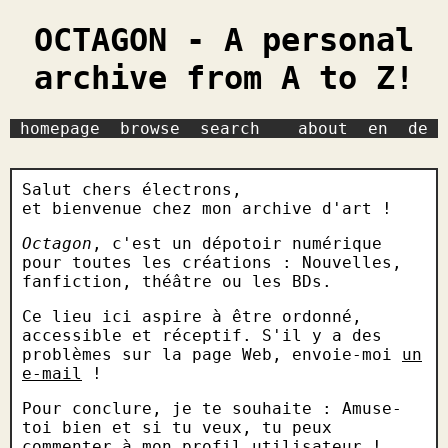
OCTAGON - A personal
archive from A to Z!
homepage
browse
search
about
en
de
Salut chers électrons,
et bienvenue chez mon archive d'art !
Octagon
, c'est un dépotoir numérique
pour toutes les créations : Nouvelles,
fanfiction, théâtre ou les BDs.
Ce lieu ici aspire à être ordonné,
accessible et réceptif. S'il y a des
problèmes sur la page Web, envoie-moi
un
e-mail
!
Pour conclure, je te souhaite : Amuse-
toi bien et si tu veux, tu peux
commenter à mon profil utilisateur !