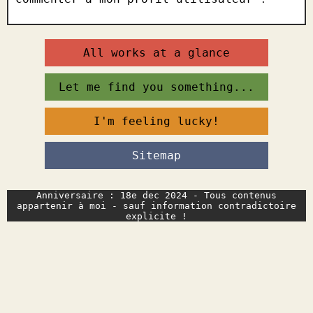
All works at a glance
Let me find you something...
I'm feeling lucky!
Sitemap
Anniversaire : 18e dec 2024 - Tous contenus
appartenir à moi - sauf information contradictoire
explicite !