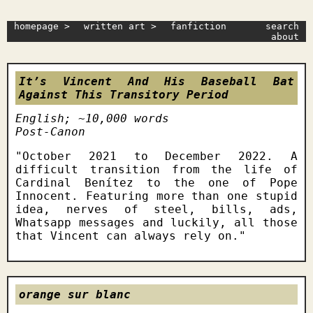
homepage >
written art >
fanfiction
search
about
It’s Vincent And His Baseball Bat
Against This Transitory Period
English; ~10,000 words
Post-Canon
October 2021 to December 2022. A
difficult transition from the life of
Cardinal Benítez to the one of Pope
Innocent. Featuring more than one stupid
idea, nerves of steel, bills, ads,
Whatsapp messages and luckily, all those
that Vincent can always rely on.
orange sur blanc